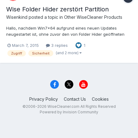
Wise Folder Hider zerstört Partition
Wisenkind
posted a topic in
Other WiseCleaner Products
Hallo, nachdem Win7x64 aufgrund eines neuen Updates
neugestartet ist, ohne zuvor den von Folder Hider geöffneten
(versteckten) Ordner XY zu schließen, war dieser nicht mehr in
March 7, 2015
3 replies
1
FH eingebunden. Trotzdem sieht das betroffene Laufwerk so
aus: Ein erneutes Verstecken des Unterordners XY aus...
(and 2 more)
Zugriff
Sicherheit
Privacy Policy
Contact Us
Cookies
©2006-2026 WiseCleaner.com All Rights Reserved
Powered by Invision Community